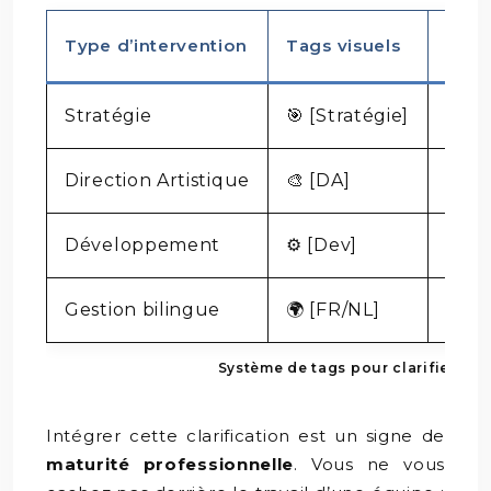
Type d’intervention
Tags visuels
Desc
Stratégie
🎯 [Stratégie]
Défi
Direction Artistique
🎨 [DA]
Créat
Développement
⚙️ [Dev]
Solu
Gestion bilingue
🌍 [FR/NL]
Coor
Système de tags pour clarifier vos
Intégrer cette clarification est un signe de
maturité professionnelle
. Vous ne vous