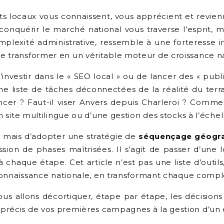
ts locaux vous connaissent, vous apprécient et revien
conquérir le marché national vous traverse l’esprit, 
mplexité administrative, ressemble à une forteresse imp
e transformer en un véritable moteur de croissance na
nvestir dans le « SEO local » ou de lancer des « public
e liste de tâches déconnectées de la réalité du terra
 ? Faut-il viser Anvers depuis Charleroi ? Comment 
n site multilingue ou d’une gestion des stocks à l’éche
nt, mais d’adopter une stratégie de
séquençage géogra
n de phases maîtrisées. Il s’agit de passer d’une lo
 à chaque étape. Cet article n’est pas une liste d’outi
reconnaissance nationale, en transformant chaque comp
s allons décortiquer, étape par étape, les décisions
 précis de vos premières campagnes à la gestion d’un