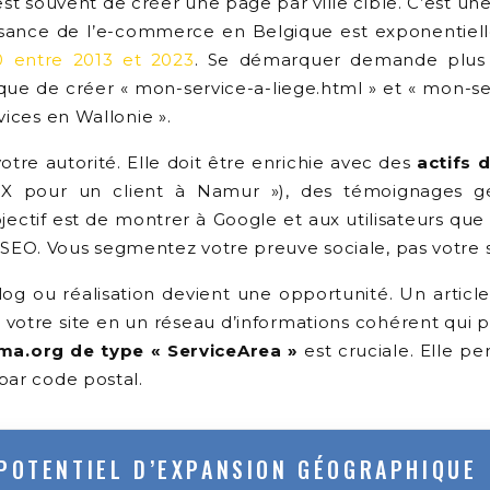
 est souvent de créer une page par ville cible. C’est 
issance de l’e-commerce en Belgique est exponentie
0 entre 2013 et 2023
. Se démarquer demande plus d
 que de créer « mon-service-a-liege.html » et « mon-s
vices en Wallonie ».
tre autorité. Elle doit être enrichie avec des
actifs d
 pour un client à Namur »), des témoignages géo
ctif est de montrer à Google et aux utilisateurs que
rt SEO. Vous segmentez votre preuve sociale, pas votre s
og ou réalisation devient une opportunité. Un article
votre site en un réseau d’informations cohérent qui p
ma.org de type « ServiceArea »
est cruciale. Elle p
par code postal.
 POTENTIEL D’EXPANSION GÉOGRAPHIQUE