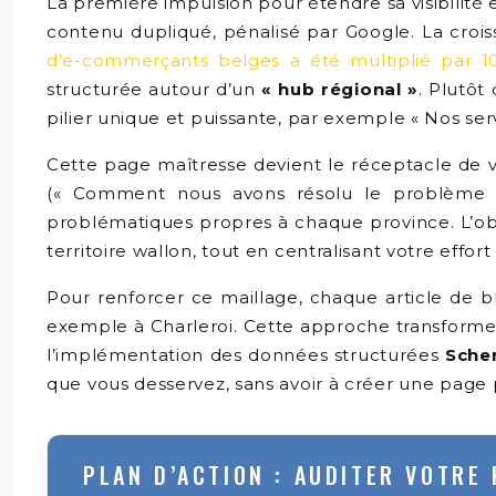
La première impulsion pour étendre sa visibilité
contenu dupliqué, pénalisé par Google. La cro
d’e-commerçants belges a été multiplié par 1
structurée autour d’un
« hub régional »
. Plutôt
pilier unique et puissante, par exemple « Nos ser
Cette page maîtresse devient le réceptacle de vo
(« Comment nous avons résolu le problème X
problématiques propres à chaque province. L’obje
territoire wallon, tout en centralisant votre effo
Pour renforcer ce maillage, chaque article de bl
exemple à Charleroi. Cette approche transforme 
l’implémentation des données structurées
Sche
que vous desservez, sans avoir à créer une page 
PLAN D’ACTION : AUDITER VOTRE