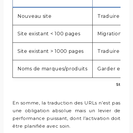
Nouveau site
Traduire sys
Site existant < 100 pages
Migration com
Site existant > 1000 pages
Traduire les 
Noms de marques/produits
Garder en lan
Stratég
En somme, la traduction des URLs n’est pas
une obligation absolue mais un levier de
performance puissant, dont l’activation doit
être planifiée avec soin.